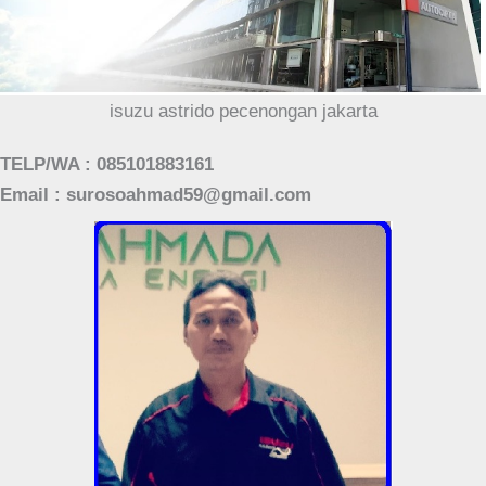
isuzu astrido pecenongan jakarta
TELP/WA : 085101883161
Email : surosoahmad59@gmail.com