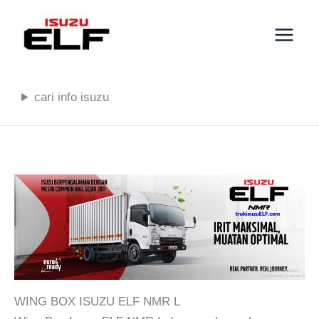
Lewati
ke
konten
cari info isuzu
WING BOX ISUZU ELF NMR L