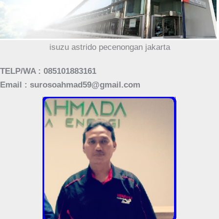
isuzu astrido pecenongan jakarta
TELP/WA : 085101883161
Email : surosoahmad59@gmail.com