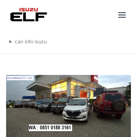
Lewati
ke
konten
cari info isuzu