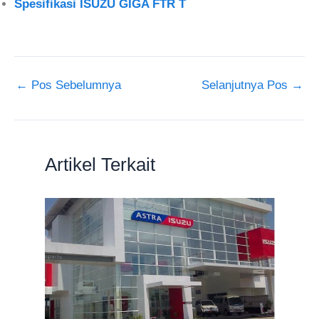
Spesifikasi ISUZU GIGA FTR T
←
Pos Sebelumnya
Selanjutnya Pos
→
Artikel Terkait