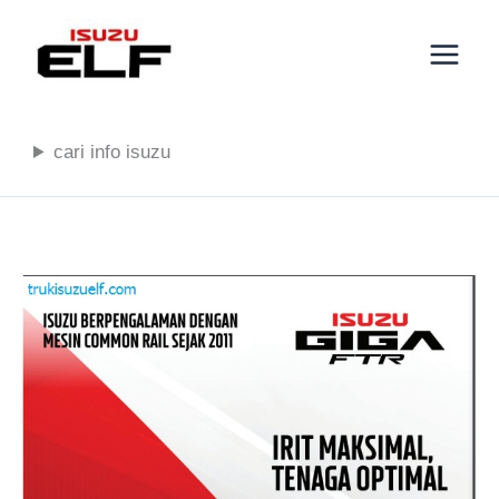
Lewati
ke
konten
cari info isuzu