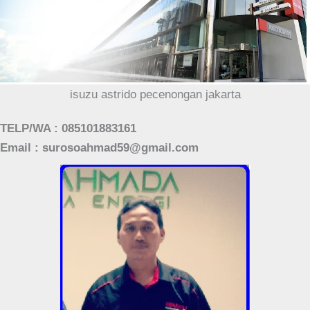
isuzu astrido pecenongan jakarta
TELP/WA : 085101883161
Email : surosoahmad59@gmail.com