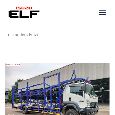
Lewati
ke
konten
cari info isuzu